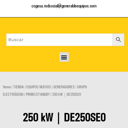
cogesa.redsocial@generaldeequipos.com
Menu
Home
/
TIENDA
/
EQUIPOS NUEVOS
/
GENERADORES
/
GRUPO
ELECTRÓGENO
/
PRIME/STANDBY
/ 250 kW | DE250SE0
250 kW | DE250SE0