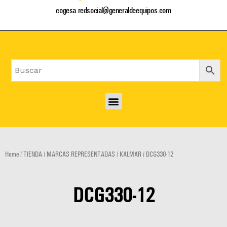
cogesa.redsocial@generaldeequipos.com
Menu
Home
/
TIENDA
/
MARCAS REPRESENTADAS
/
KALMAR
/ DCG330-12
DCG330-12